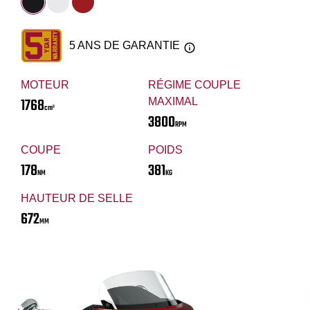
5 ANS DE GARANTIE
MOTEUR
RÉGIME COUPLE
1768
MAXIMAL
cm³
3800
RPM
COUPE
POIDS
178
381
NM
KG
HAUTEUR DE SELLE
672
MM