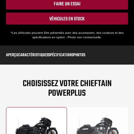
FAIRE UN ESSAI
VÉHICULES EN STOCK
*Les véhicules peuvent être présentés avec des accessoires, des couleurs et des
spécifications en option - Photo non contractuelle.
APERÇU
CARACTÉRISTIQUES
SPÉCIFICATIONS
PHOTOS
CHOISISSEZ VOTRE CHIEFTAIN
POWERPLUS