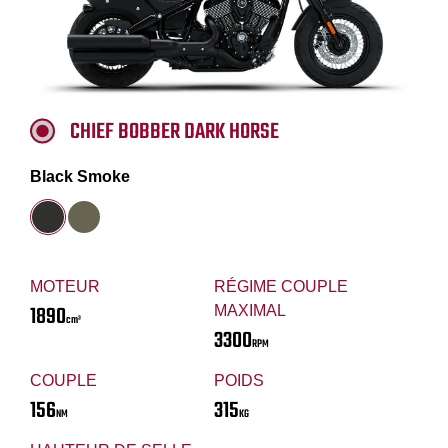
CHIEF BOBBER DARK HORSE
Black Smoke
MOTEUR
RÉGIME COUPLE
1890
MAXIMAL
cm³
3300
RPM
COUPLE
POIDS
156
315
NM
KG